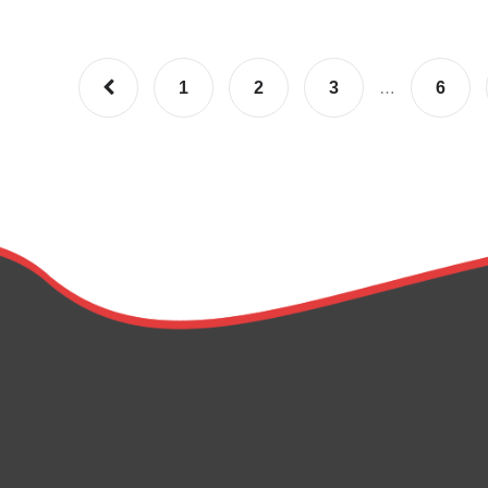
1
2
3
…
6