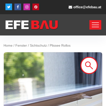
office@efebau.at
Home
/
Fenster
/
Sichtschutz
/ Plissee Rollos