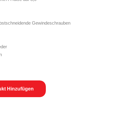
bstschneidende Gewindeschrauben
eder
n
HRUNG - auf Rosette WC, rund, Edelstahl schwarz quantity
ukt Hinzufügen