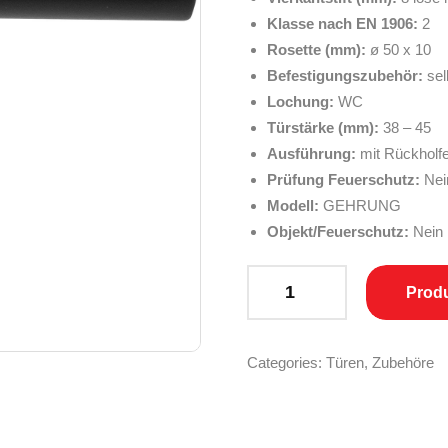
Klasse nach EN 1906:
2
Rosette (mm):
ø 50 x 10
Befestigungszubehör:
sel
Lochung:
WC
Türstärke (mm):
38 – 45
Ausführung:
mit Rückholf
Prüfung Feuerschutz:
Nei
Modell:
GEHRUNG
Objekt/Feuerschutz:
Nein
MARCHESI Drückergarnitur GE
Prod
Categories:
Türen
,
Zubehöre