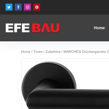
Home
Home
/
Türen
/
Zubehöre
/ MARCHESI Drückergarnitur G