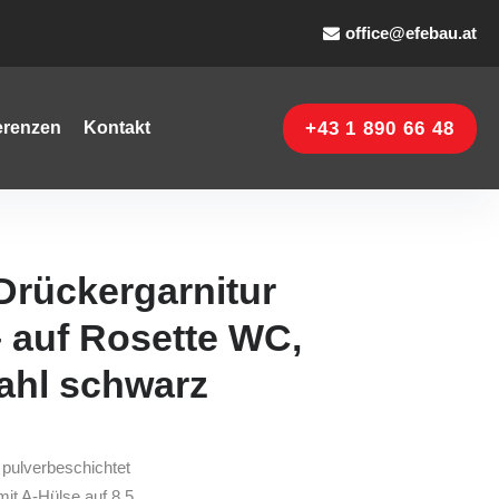
office@efebau.at
+43 1 890 66 48
erenzen
Kontakt
rückergarnitur
auf Rosette WC,
tahl schwarz
pulverbeschichtet
mit A-Hülse auf 8,5