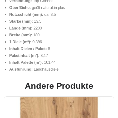
Verbindung:
Top Connect
Oberfläche:
geölt naturaLin plus
Nutzschicht (mm):
ca. 3,5
Stärke (mm):
13,5
Länge (mm):
2200
Breite (mm):
180
1 Diele (m²):
0,396
Inhalt Dielen / Paket:
8
Paketinhalt (m²):
3,17
Inhalt Palette (m²):
101,44
Ausführung:
Landhausdiele
Andere Produkte