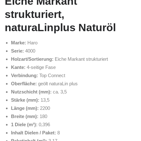
Eiche Markant
strukturiert,
naturaLinplus Naturöl
Marke:
Haro
Serie:
4000
Holzart/Sortierung:
Eiche Markant strukturiert
Kante:
4-seitige Fase
Verbindung:
Top Connect
Oberfläche:
geölt naturaLin plus
Nutzschicht (mm):
ca. 3,5
Stärke (mm):
13,5
Länge (mm):
2200
Breite (mm):
180
1 Diele (m²):
0,396
Inhalt Dielen / Paket:
8
Paketinhalt (m²):
3,17