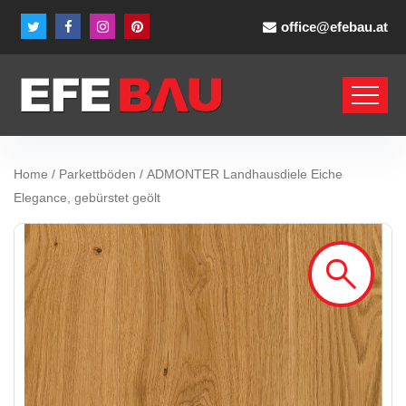
office@efebau.at
Home
/
Parkettböden
/ ADMONTER Landhausdiele Eiche
Elegance, gebürstet geölt