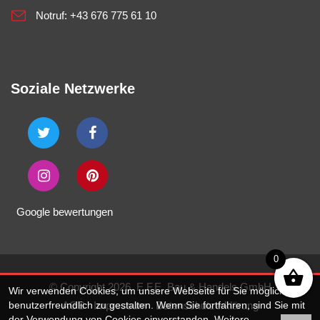
Notruf:
+43 676 775 61 10
Soziale Netzwerke
Google bewertungen
0
© Copyright 2026. E.F.E. Bau & Handels GmbH
Wir verwenden Cookies, um unsere Webseite für Sie möglichst
benutzerfreundlich zu gestalten. Wenn Sie fortfahren, sind Sie mit
AGB
Impressum
Datenschutzerklärung
der Verwendung von Cookies einverstanden. Weitere