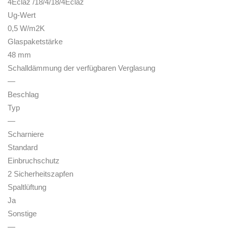
4Eclaz /18/4/18/4Eclaz
Ug-Wert
0,5 W/m2K
Glaspaketstärke
48 mm
Schalldämmung der verfügbaren Verglasung
—
Beschlag
Typ
—
Scharniere
Standard
Einbruchschutz
2 Sicherheitszapfen
Spaltlüftung
Ja
Sonstige
—