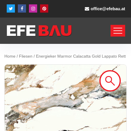
office@efebau.at
Home
/
Fliesen
/ Energieker Marmor Calacatta Gold Lappato Rett